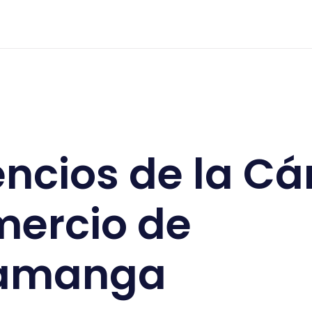
a de Comercio de Bucaramanga
lencios de la 
mercio de
amanga