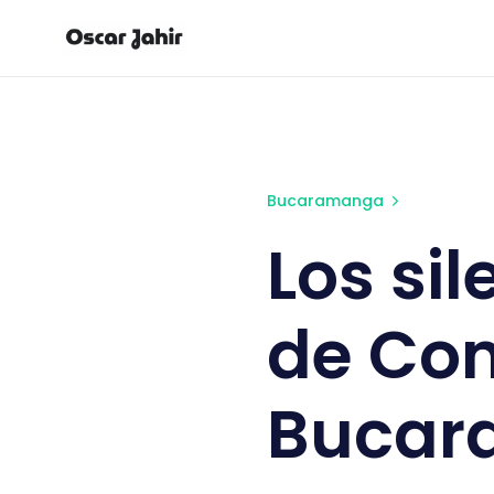
Los silencios de la Cámar
Bucaramanga
Los si
de Co
Bucar