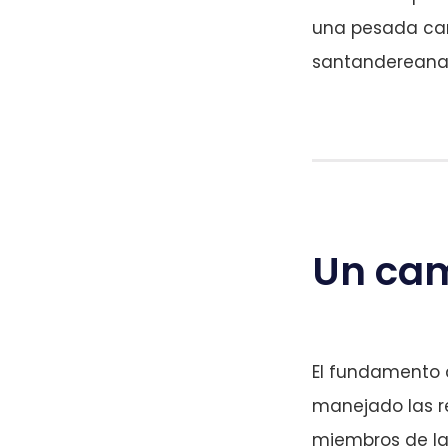
una pesada carg
santandereana
Un cam
El fundamento 
manejado las r
miembros de la