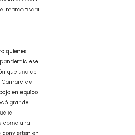
el marco fiscal
ro quienes
a pandemia ese
ión que uno de
la Cámara de
bajo en equipo
uedó grande
ue le
ne como una
e convierten en