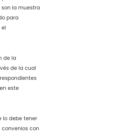
n son la muestra
do para
 el
n de la
vés de la cual
rrespondientes
 en este
e lo debe tener
os convenios con