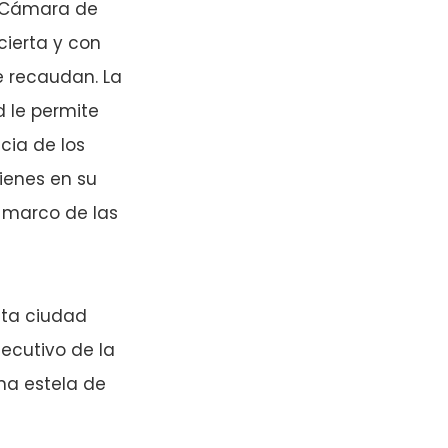
a Cámara de
ierta y con
e recaudan. La
d le permite
cia de los
ienes en su
l marco de las
sta ciudad
ecutivo de la
na estela de