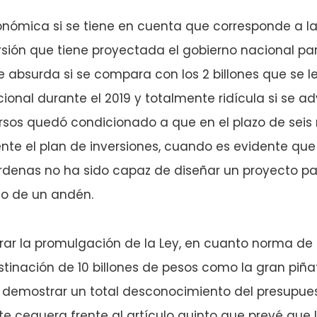
ronómica si se tiene en cuenta que corresponde a l
rsión que tiene proyectada el gobierno nacional para
bsurda si se compara con los 2 billones que se le i
cional durante el 2019 y totalmente ridícula si se ad
ursos quedó condicionado a que en el plazo de seis
nte el plan de inversiones, cuando es evidente que
denas no ha sido capaz de diseñar un proyecto par
lo de un andén.
rar la promulgación de la Ley, en cuanto norma de
stinación de 10 billones de pesos como la gran piña
demostrar un total desconocimiento del presupues
 ceguera frente al artículo quinto que prevé que l