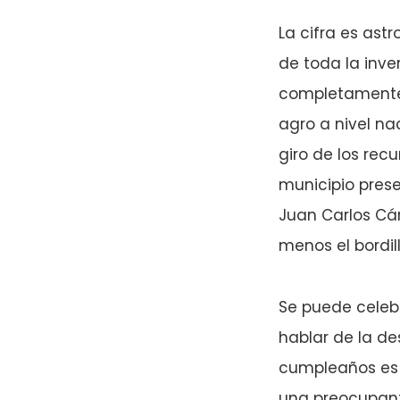
La cifra es ast
de toda la inve
completamente a
agro a nivel na
giro de los rec
municipio prese
Juan Carlos Cár
menos el bordil
Se puede celeb
hablar de la de
cumpleaños es 
una preocupante