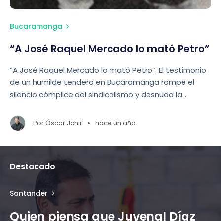
Bucaramanga
“A José Raquel Mercado lo mató Petro”
“A José Raquel Mercado lo mató Petro”. El testimonio
de un humilde tendero en Bucaramanga rompe el
silencio cómplice del sindicalismo y desnuda la
hipocresía de quienes hoy encubren un crimen que
marcó para siempre la historia del país.
•
Por
Óscar Jahir
hace un año
Destacado
Santander
Quien piensa que Juvenal Díaz