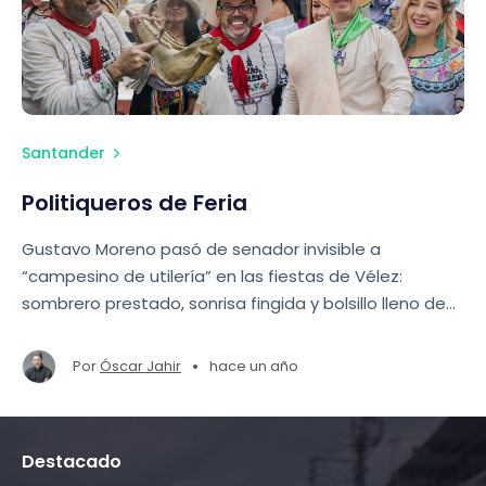
Santander
Politiqueros de Feria
Gustavo Moreno pasó de senador invisible a
“campesino de utilería” en las fiestas de Vélez:
sombrero prestado, sonrisa fingida y bolsillo lleno de
mentiras. Promete lo que no cumple y bebe lo que le
inviten, todo para seguir vendiendo su farsa de
•
Por
Óscar Jahir
hace un año
salvador.
Destacado