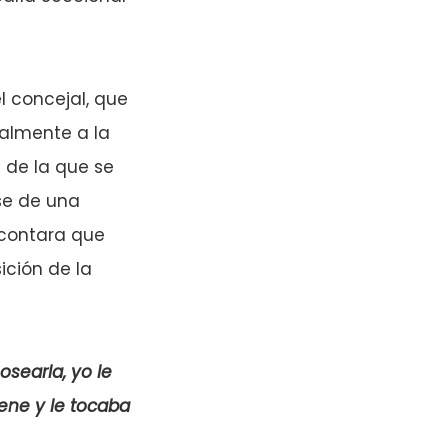
l concejal, que
ualmente a la
 de la que se
se de una
 contara que
ición de la
searla, yo le
ene y le tocaba