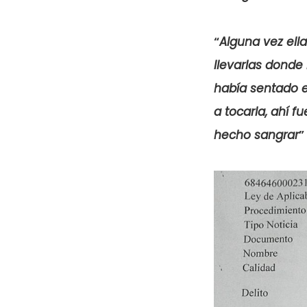
“
Alguna vez ell
llevarlas donde 
había sentado e
a tocarla, ahí 
hecho sangrar
”