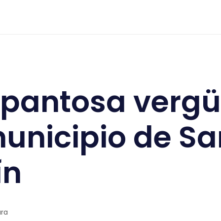
 el municipio de San Joaquín
spantosa verg
municipio de Sa
ín
ura