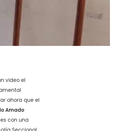
n video el
tamental
rar ahora que el
ldo Amado
ales con una
calía Seccional