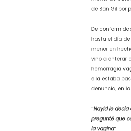
de San Gil por 
De conformidad 
hasta el día de
menor en hechos
vino a enterar
hemorragia vagi
ella estaba pas
denuncia, en la
“
Nayid le decía
pregunté que có
la vagina
”