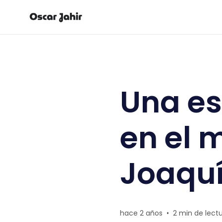
Una espantosa vergüenza en
Una e
en el 
Joaqu
hace 2 años
•
2 min de lect