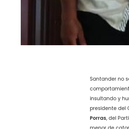
Santander no s
comportamiento
insultando y hu
presidente del
Porras
, del Par
menor de catorc