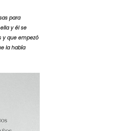
osas para
ella y él se
as y que empezó
ue la había