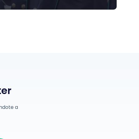
ter
éndote a