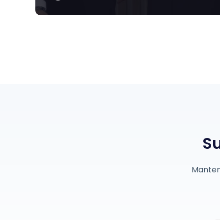
Su
Mantent