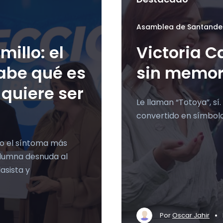
Asamblea de Santande
illo: el
Victoria Ca
abe qué es
sin memor
 quiere ser
Le llaman “Totoya”, sí
convertido en símbolo 
mo el síntoma más
olumna desnuda al
asista y
•
Por
Oscar Jahir