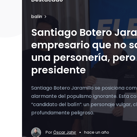
balin
Santiago Botero Jaram
empresario que no s
una personería, pero
presidente
Santiago Botero Jaramillo se posiciona co
alarmante del populismo ignorante. Esta c
“candidato del balín”: un personaje vulgar, cl
profundamente peligroso.
•
Por
Óscar Jahir
hace un año