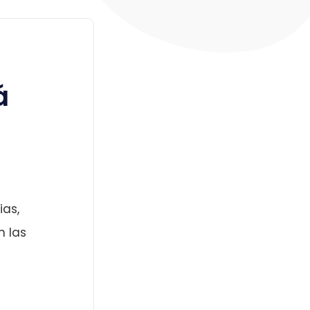
á
ias,
n las