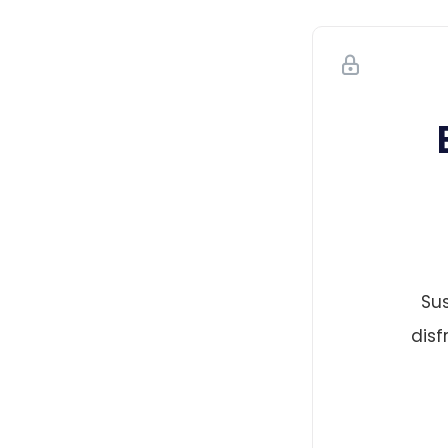
Sus
disf