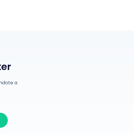
ter
éndote a