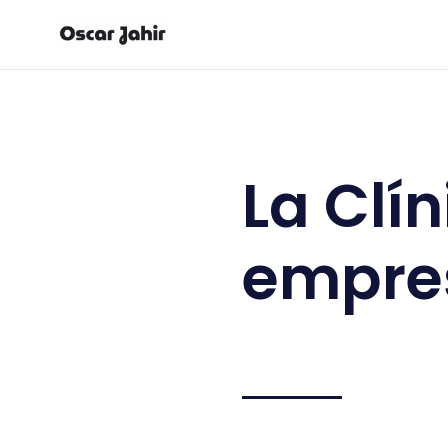
La Clí
empres